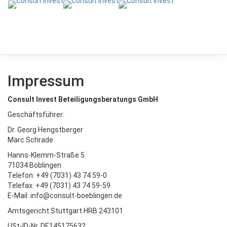
Toggl
naviga
Impressum
Consult Invest Beteiligungsberatungs GmbH
Geschäftsführer:
Dr. Georg Hengstberger
Marc Schrade
Hanns-Klemm-Straße 5
71034 Böblingen
Telefon: +49 (7031) 43 74 59-0
Telefax: +49 (7031) 43 74 59-59
E-Mail: info@consult-boeblingen.de
Amtsgericht Stuttgart HRB 243101
USt-ID-Nr. DE145175632